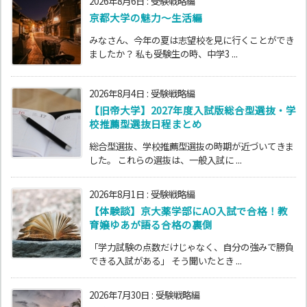
2026年8月6日
:
受験戦略編
京都大学の魅力～生活編
みなさん、今年の夏は志望校を見に行くことができ
ましたか？ 私も受験生の時、中学3 ...
2026年8月4日
:
受験戦略編
【旧帝大学】2027年度入試版総合型選抜・学
校推薦型選抜日程まとめ
総合型選抜、学校推薦型選抜の時期が近づいてきま
した。 これらの選抜は、一般入試に ...
2026年8月1日
:
受験戦略編
【体験談】京大薬学部にAO入試で合格！教
育嬢ゆあが語る合格の裏側
「学力試験の点数だけじゃなく、自分の強みで勝負
できる入試がある」 そう聞いたとき ...
2026年7月30日
:
受験戦略編