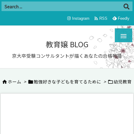

Instagram
RSS
Feedly

教育嬢 BLOG
京大卒受験コンサルタントが描くあなたの合格物語
ホーム
>
勉強好きな子どもを育てるために
>
幼児教育


