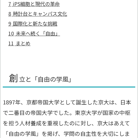
7
iPS細胞と現代の革命
8
時計台とキャンパス文化
9
国際化と新たな挑戦
10
未来へ続く「自由」
11
まとめ
創
立と「自由の学風」
1897年、京都帝国大学として誕生した京大は、日本
で二番目の帝国大学でした。東京大学が国家の中枢
を担う人材養成を重視したのに対し、京大はあえて
「自由の学風」を掲げ、学問の自主性を大切にしま