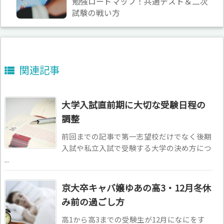
勉強ロードマップ！共通テスト＆二次
試験の戦い方
関連記事

大学入試直前期に大切な受験日程の
調整
前回までの記事で第一志望校だけでなく後期
入試や私立入試で受験する大学の決め方につ
...
京大卒キャバ嬢ゆあの高3・12月冬休
み前の過ごし方
高1から高3までの受験生が12月になにをす