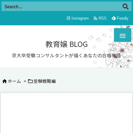

Instagram
RSS
Feedly

教育嬢 BLOG
京大卒受験コンサルタントが描くあなたの合格物語
ホーム
>
受験戦略編

