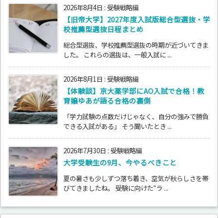
2026年8月4日
:
受験戦略編
【旧帝大学】2027年度入試版総合型選抜・学
校推薦型選抜日程まとめ
総合型選抜、学校推薦型選抜の時期が近づいてきま
した。 これらの選抜は、一般入試に ...
2026年8月1日
:
受験戦略編
【体験談】京大薬学部にAO入試で合格！教
育嬢ゆあが語る合格の裏側
「学力試験の点数だけじゃなく、自分の強みで勝負
できる入試がある」 そう聞いたとき ...
2026年7月30日
:
受験戦略編
大学受験生の9月、今やるべきこと
夏の暑さも少しずつ落ち着き、空気が秋らしさを帯
びてきましたね。 受験に向けた“ラ ...