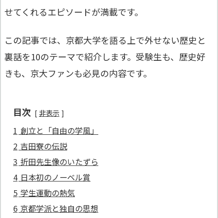
せてくれるエピソードが満載です。
この記事では、京都大学を語る上で外せない歴史と
裏話を10のテーマで紹介します。受験生も、歴史好
きも、京大ファンも必見の内容です。
目次
非表示
1
創立と「自由の学風」
2
吉田寮の伝説
3
折田先生像のいたずら
4
日本初のノーベル賞
5
学生運動の熱気
6
京都学派と独自の思想