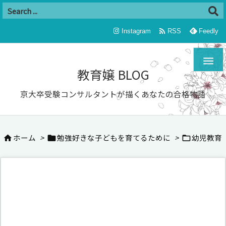

Instagram
RSS
Feedly

教育嬢 BLOG
京大卒受験コンサルタントが描くあなたの合格物語
ホーム
>
勉強好きな子どもを育てるために
>
幼児教育


