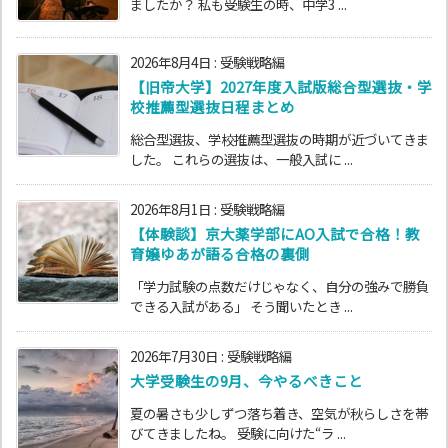
ましたか？ 私も受験生の時、中学3 ...
2026年8月4日
:
受験戦略編
【旧帝大学】2027年度入試版総合型選抜・学
校推薦型選抜日程まとめ
総合型選抜、学校推薦型選抜の時期が近づいてきま
した。 これらの選抜は、一般入試に ...
2026年8月1日
:
受験戦略編
【体験談】京大薬学部にAO入試で合格！教
育嬢ゆあが語る合格の裏側
「学力試験の点数だけじゃなく、自分の強みで勝負
できる入試がある」 そう聞いたとき ...
2026年7月30日
:
受験戦略編
大学受験生の9月、今やるべきこと
夏の暑さも少しずつ落ち着き、空気が秋らしさを帯
びてきましたね。 受験に向けた“ラ ...