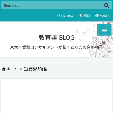

Instagram
RSS
Feedly

教育嬢 BLOG
京大卒受験コンサルタントが描くあなたの合格物語
ホーム
>
受験戦略編

