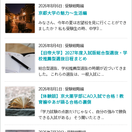
2026年8月6日
:
受験戦略編
京都大学の魅力～生活編
みなさん、今年の夏は志望校を見に行くことができ
ましたか？ 私も受験生の時、中学3 ...
2026年8月4日
:
受験戦略編
【旧帝大学】2027年度入試版総合型選抜・学
校推薦型選抜日程まとめ
総合型選抜、学校推薦型選抜の時期が近づいてきま
した。 これらの選抜は、一般入試に ...
2026年8月1日
:
受験戦略編
【体験談】京大薬学部にAO入試で合格！教
育嬢ゆあが語る合格の裏側
「学力試験の点数だけじゃなく、自分の強みで勝負
できる入試がある」 そう聞いたとき ...