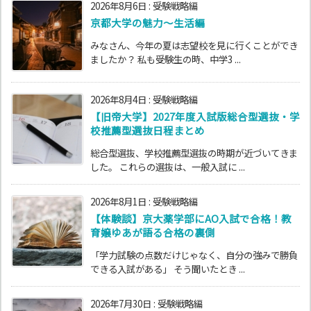
2026年8月6日
:
受験戦略編
京都大学の魅力～生活編
みなさん、今年の夏は志望校を見に行くことができ
ましたか？ 私も受験生の時、中学3 ...
2026年8月4日
:
受験戦略編
【旧帝大学】2027年度入試版総合型選抜・学
校推薦型選抜日程まとめ
総合型選抜、学校推薦型選抜の時期が近づいてきま
した。 これらの選抜は、一般入試に ...
2026年8月1日
:
受験戦略編
【体験談】京大薬学部にAO入試で合格！教
育嬢ゆあが語る合格の裏側
「学力試験の点数だけじゃなく、自分の強みで勝負
できる入試がある」 そう聞いたとき ...
2026年7月30日
:
受験戦略編