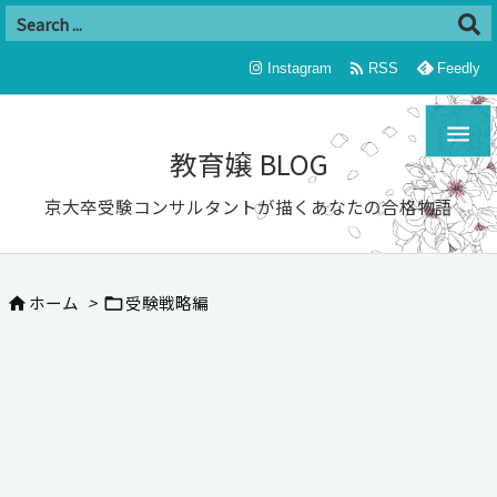

Instagram
RSS
Feedly

教育嬢 BLOG
京大卒受験コンサルタントが描くあなたの合格物語
ホーム
>
受験戦略編

