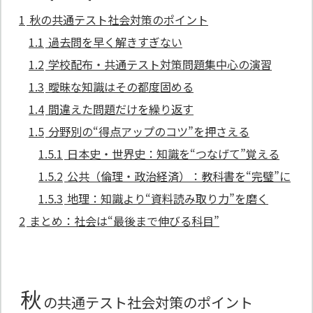
1
秋の共通テスト社会対策のポイント
1.1
過去問を早く解きすぎない
1.2
学校配布・共通テスト対策問題集中心の演習
1.3
曖昧な知識はその都度固める
1.4
間違えた問題だけを繰り返す
1.5
分野別の“得点アップのコツ”を押さえる
1.5.1
日本史・世界史：知識を“つなげて”覚える
1.5.2
公共（倫理・政治経済）：教科書を“完璧”に
1.5.3
地理：知識より“資料読み取り力”を磨く
2
まとめ：社会は“最後まで伸びる科目”
秋
の共通テスト社会対策のポイント