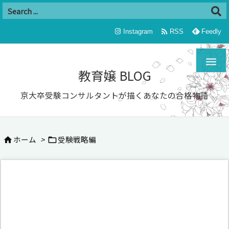

Instagram
RSS
Feedly

教育嬢 BLOG
京大卒受験コンサルタントが描くあなたの合格物語
ホーム
>
受験戦略編

