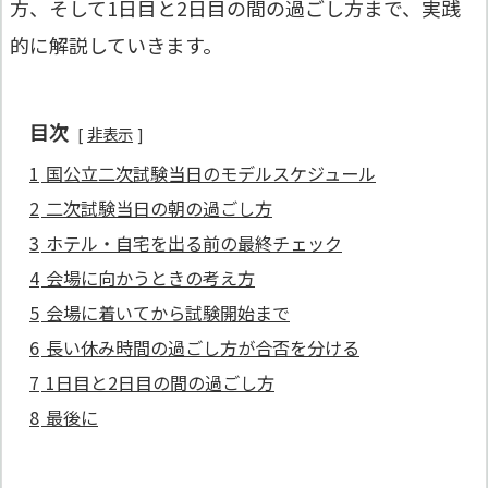
方、そして1日目と2日目の間の過ごし方まで、実践
的に解説していきます。
目次
非表示
1
国公立二次試験当日のモデルスケジュール
2
二次試験当日の朝の過ごし方
3
ホテル・自宅を出る前の最終チェック
4
会場に向かうときの考え方
5
会場に着いてから試験開始まで
6
長い休み時間の過ごし方が合否を分ける
7
1日目と2日目の間の過ごし方
8
最後に