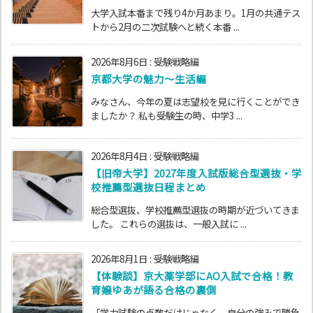
大学入試本番まで残り4か月あまり。1月の共通テス
トから2月の二次試験へと続く本番 ...
2026年8月6日
:
受験戦略編
京都大学の魅力～生活編
みなさん、今年の夏は志望校を見に行くことができ
ましたか？ 私も受験生の時、中学3 ...
2026年8月4日
:
受験戦略編
【旧帝大学】2027年度入試版総合型選抜・学
校推薦型選抜日程まとめ
総合型選抜、学校推薦型選抜の時期が近づいてきま
した。 これらの選抜は、一般入試に ...
2026年8月1日
:
受験戦略編
【体験談】京大薬学部にAO入試で合格！教
育嬢ゆあが語る合格の裏側
「学力試験の点数だけじゃなく、自分の強みで勝負