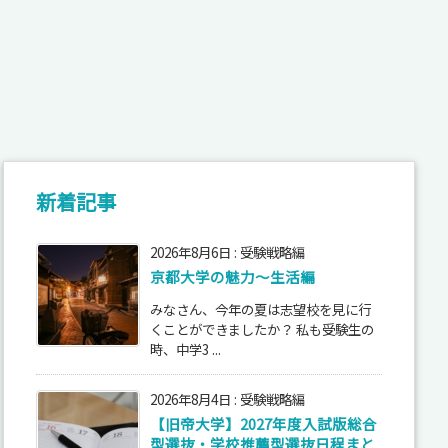
新着記事
2026年8月6日
:
受験戦略編
京都大学の魅力～生活編
みなさん、今年の夏は志望校を見に行
くことができましたか？ 私も受験生の
時、中学3 ...
2026年8月4日
:
受験戦略編
【旧帝大学】2027年度入試版総合
型選抜・学校推薦型選抜日程まと