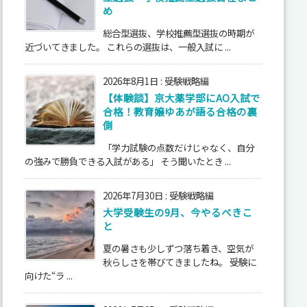
め
総合型選抜、学校推薦型選抜の時期が
近づいてきました。 これらの選抜は、一般入試に ...
2026年8月1日
:
受験戦略編
【体験談】京大薬学部にAO入試で
合格！教育嬢ゆあが語る合格の裏
側
「学力試験の点数だけじゃなく、自分
の強みで勝負できる入試がある」 そう聞いたとき ...
2026年7月30日
:
受験戦略編
大学受験生の9月、今やるべきこ
と
夏の暑さも少しずつ落ち着き、空気が
秋らしさを帯びてきましたね。 受験に
向けた“ラ ...