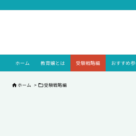
ホーム
教育嬢とは
受験戦略編
おすすめ参
ホーム
>
受験戦略編

