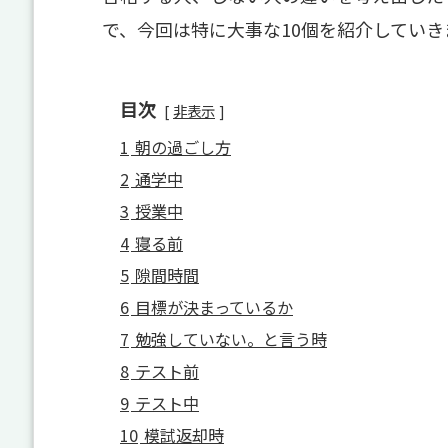
で、今回は特に大事な10個を紹介していき
目次
非表示
1
朝の過ごし方
2
通学中
3
授業中
4
寝る前
5
隙間時間
6
目標が決まっているか
7
勉強していない。と言う時
8
テスト前
9
テスト中
10
模試返却時