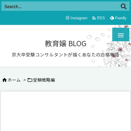

Instagram
RSS
Feedly

教育嬢 BLOG
京大卒受験コンサルタントが描くあなたの合格物語
ホーム
>
受験戦略編

