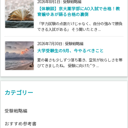
2026年8月1日
:
受験戦略編
【体験談】京大薬学部にAO入試で合格！教
育嬢ゆあが語る合格の裏側
「学力試験の点数だけじゃなく、自分の強みで勝負
できる入試がある」 そう聞いたとき ...
2026年7月30日
:
受験戦略編
大学受験生の9月、今やるべきこと
夏の暑さも少しずつ落ち着き、空気が秋らしさを帯
びてきましたね。 受験に向けた“ラ ...
カテゴリー
受験戦略編
おすすめ参考書