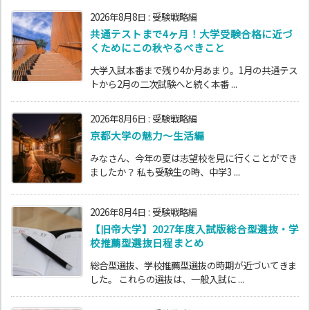
2026年8月8日
:
受験戦略編
共通テストまで4ヶ月！大学受験合格に近づ
くためにこの秋やるべきこと
大学入試本番まで残り4か月あまり。1月の共通テス
トから2月の二次試験へと続く本番 ...
2026年8月6日
:
受験戦略編
京都大学の魅力～生活編
みなさん、今年の夏は志望校を見に行くことができ
ましたか？ 私も受験生の時、中学3 ...
2026年8月4日
:
受験戦略編
【旧帝大学】2027年度入試版総合型選抜・学
校推薦型選抜日程まとめ
総合型選抜、学校推薦型選抜の時期が近づいてきま
した。 これらの選抜は、一般入試に ...