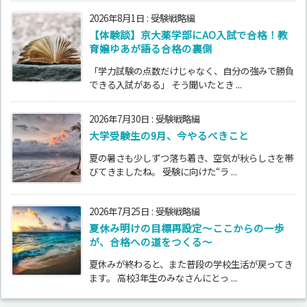
2026年8月1日
:
受験戦略編
【体験談】京大薬学部にAO入試で合格！教
育嬢ゆあが語る合格の裏側
「学力試験の点数だけじゃなく、自分の強みで勝負
できる入試がある」 そう聞いたとき ...
2026年7月30日
:
受験戦略編
大学受験生の9月、今やるべきこと
夏の暑さも少しずつ落ち着き、空気が秋らしさを帯
びてきましたね。 受験に向けた“ラ ...
2026年7月25日
:
受験戦略編
夏休み明けの目標再設定〜ここからの一歩
が、合格への道をつくる〜
夏休みが終わると、また普段の学校生活が戻ってき
ます。 高校3年生のみなさんにとっ ...