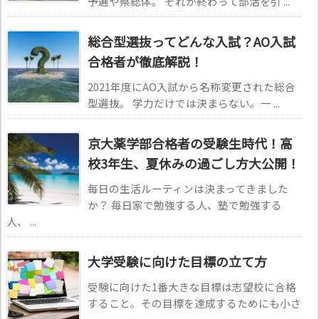
予選や県総体。 それが終わって部活を引 ...
総合型選抜ってどんな入試？AO入試
合格者が徹底解説！
2021年度にAO入試から名称変更された総合
型選抜。 学力だけでは決まらない。一 ...
京大薬学部合格者の受験生時代！高
校3年生、夏休みの過ごし方大公開！
毎日の生活ルーティンは決まってきました
か？ 毎日家で勉強する人、塾で勉強する
人、 ...
大学受験に向けた目標の立て方
受験に向けた1番大きな目標は志望校に合格
すること。その目標を達成するためにも小さ