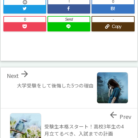
!
0

B!
0
Send
-
Copy

Next
大学受験をして後悔した5つの理由

Prev
受験生本格スタート！高校3年生の4
月立てるべき、入試までの計画