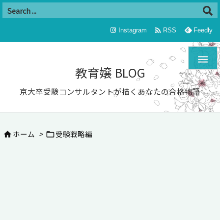

Instagram
RSS
Feedly

教育嬢 BLOG
京大卒受験コンサルタントが描くあなたの合格物語
ホーム
>
受験戦略編

