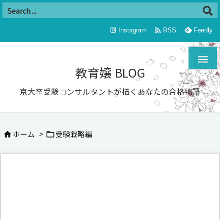

Instagram
RSS
Feedly

教育嬢 BLOG
京大卒受験コンサルタントが描くあなたの合格物語
ホーム
>
受験戦略編

