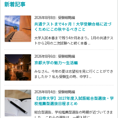
新着記事
2026年8月8日
:
受験戦略編
共通テストまで4ヶ月！大学受験合格に近づ
くためにこの秋やるべきこと
大学入試本番まで残り4か月あまり。1月の共通テス
トから2月の二次試験へと続く本番 ...
2026年8月6日
:
受験戦略編
京都大学の魅力～生活編
みなさん、今年の夏は志望校を見に行くことができ
ましたか？ 私も受験生の時、中学3 ...
2026年8月4日
:
受験戦略編
【旧帝大学】2027年度入試版総合型選抜・学
校推薦型選抜日程まとめ
総合型選抜、学校推薦型選抜の時期が近づいてきま
した。 これらの選抜は、一般入試に ...