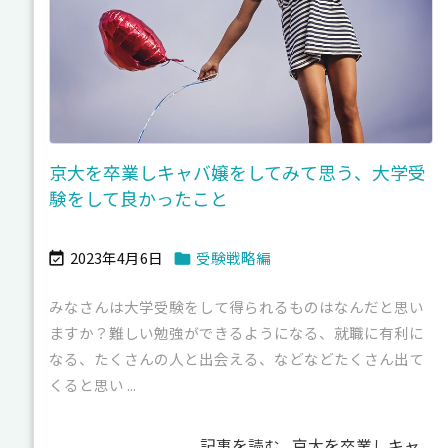
京大を卒業しキャバ嬢をしてみて思う、大学受
験をして良かったこと
2023年4月6日
受験戦略編


みなさんは大学受験をして得られるものはなんだと思い
ますか？難しい勉強ができるようになる、就職に有利に
なる、たくさんの人と出会える、などなどたくさん出て
くると思い ...
記事を読む
京大を卒業しキャ ...