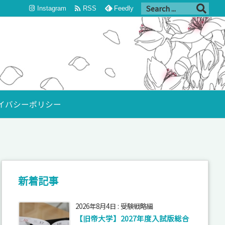

Instagram
RSS
Feedly
イバシーポリシー
新着記事
2026年8月4日
:
受験戦略編
【旧帝大学】2027年度入試版総合