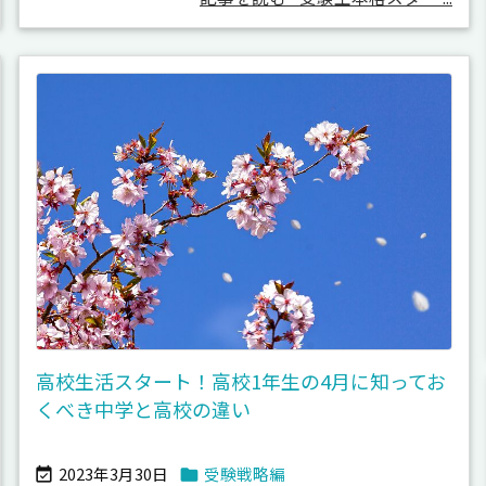
高校生活スタート！高校1年生の4月に知ってお
くべき中学と高校の違い
2023年3月30日
受験戦略編

