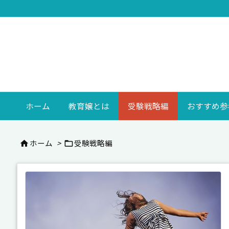
ホーム
教育嬢とは
受験戦略編
おすすめ参
ホーム
>
受験戦略編

