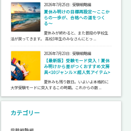
2026年7月25日
:
受験戦略編
夏休み明けの目標再設定〜ここか
らの一歩が、合格への道をつく
る〜
夏休みが終わると、また普段の学校生
活が戻ってきます。 高校3年生のみなさんにとっ ...
2026年7月23日
:
受験戦略編
【最新版】受験モード突入！夏休
み明けから差がつくおすすめ文房
具<10ジャンル×超人気アイテム>
夏休みも残り数日。いよいよ本格的に
大学受験モードに突入するこの時期。これからの数 ...
カテゴリー
受験戦略編