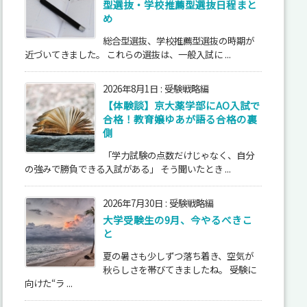
型選抜・学校推薦型選抜日程まと
め
総合型選抜、学校推薦型選抜の時期が
近づいてきました。 これらの選抜は、一般入試に ...
2026年8月1日
:
受験戦略編
【体験談】京大薬学部にAO入試で
合格！教育嬢ゆあが語る合格の裏
側
「学力試験の点数だけじゃなく、自分
の強みで勝負できる入試がある」 そう聞いたとき ...
2026年7月30日
:
受験戦略編
大学受験生の9月、今やるべきこ
と
夏の暑さも少しずつ落ち着き、空気が
秋らしさを帯びてきましたね。 受験に
向けた“ラ ...