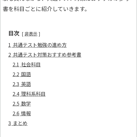
書を科目ごとに紹介していきます。
目次
非表示
1
共通テスト勉強の進め方
2
共通テスト対策おすすめ参考書
2.1
社会科目
2.2
国語
2.3
英語
2.4
理科系科目
2.5
数学
2.6
情報
3
まとめ