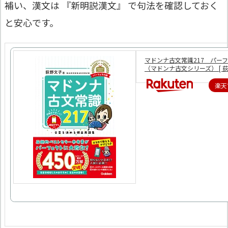
補い、漢文は 『新明説漢文』 で句法を確認しておく
と安心です。
マドンナ古文常識217 パー
（マドンナ古文シリーズ） [ 荻野
楽天