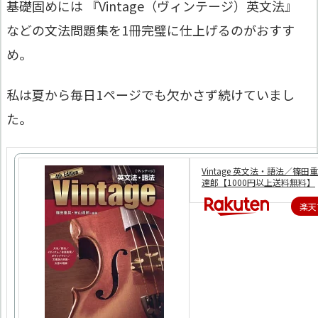
基礎固めには 『Vintage（ヴィンテージ）英文法』
などの文法問題集を1冊完璧に仕上げるのがおすす
め。
私は夏から毎日1ページでも欠かさず続けていまし
た。
Vintage 英文法・語法／篠田
達郎【1000円以上送料無料】
楽天