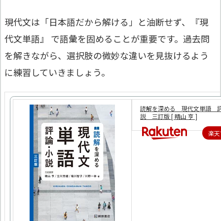
現代文は「日本語だから解ける」と油断せず、『現
代文単語』 で語彙を固めることが重要です。過去問
を解きながら、選択肢の微妙な違いを見抜けるよう
に練習していきましょう。
読解を深める 現代文単語 
説 三訂版 [ 晴山 亨 ]
楽天