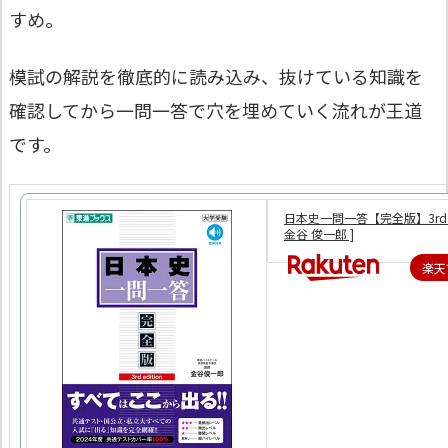
すめ。
模試の解説を徹底的に読み込み、抜けている知識を
確認してから一問一答で穴を埋めていく流れが王道
です。
日本史一問一答【完全版】3rd edi
金谷 俊一郎 ]
楽天