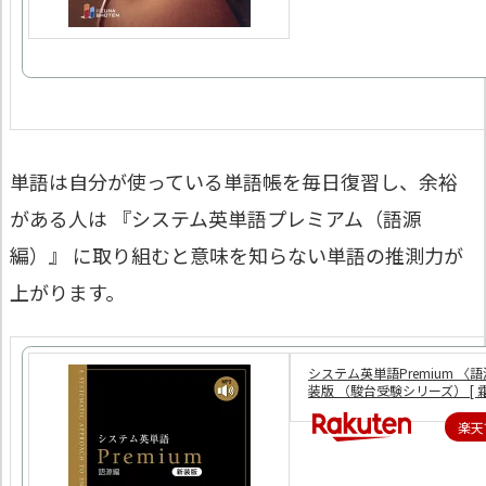
単語は自分が使っている単語帳を毎日復習し、余裕
がある人は 『システム英単語プレミアム（語源
編）』 に取り組むと意味を知らない単語の推測力が
上がります。
システム英単語Premium 〈
装版 （駿台受験シリーズ） [ 霜
楽天