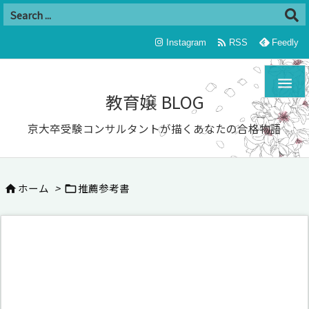

Instagram
RSS
Feedly

教育嬢 BLOG
京大卒受験コンサルタントが描くあなたの合格物語
ホーム
>
推薦参考書

