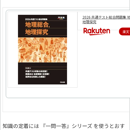
2026 共通テスト総合問題集 
地理探究
楽天
知識の定着には 『一問一答』シリーズ を使うとおす