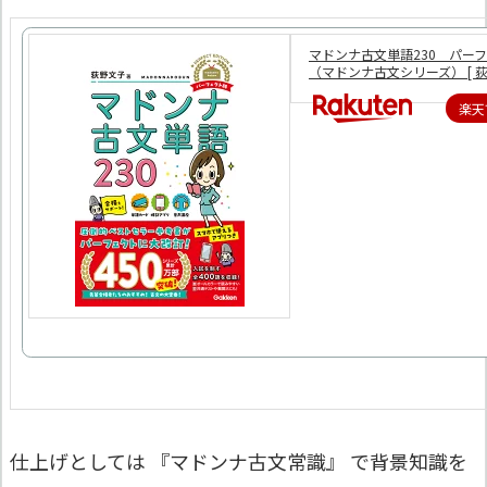
マドンナ古文単語230 パー
（マドンナ古文シリーズ） [ 荻野
楽天
仕上げとしては 『マドンナ古文常識』 で背景知識を