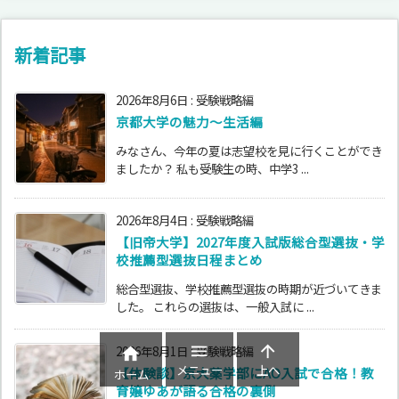
新着記事
2026年8月6日
:
受験戦略編
京都大学の魅力～生活編
みなさん、今年の夏は志望校を見に行くことができ
ましたか？ 私も受験生の時、中学3 ...
2026年8月4日
:
受験戦略編
【旧帝大学】2027年度入試版総合型選抜・学
校推薦型選抜日程まとめ
総合型選抜、学校推薦型選抜の時期が近づいてきま
した。 これらの選抜は、一般入試に ...


2026年8月1日
:
受験戦略編

メニュー
上へ
【体験談】京大薬学部にAO入試で合格！教
ホーム
育嬢ゆあが語る合格の裏側