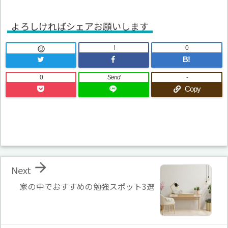
よろしければシェアお願いします
!
0

B!
0
Send
-
Copy

Next
家の中でおすすめの勉強スポット3選