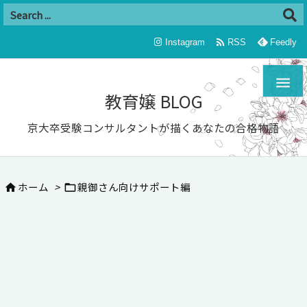

Instagram
RSS
Feedly

教育嬢 BLOG
京大卒受験コンサルタントが描くあなたの合格物語
ホーム
>
親御さん向けサポート編

