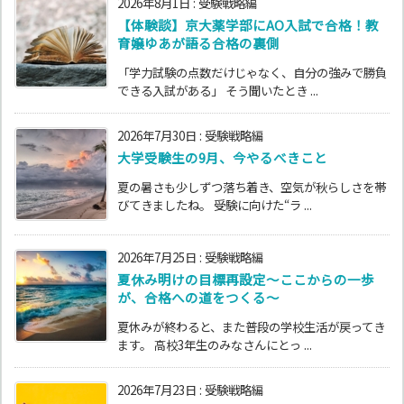
2026年8月1日
:
受験戦略編
【体験談】京大薬学部にAO入試で合格！教
育嬢ゆあが語る合格の裏側
「学力試験の点数だけじゃなく、自分の強みで勝負
できる入試がある」 そう聞いたとき ...
2026年7月30日
:
受験戦略編
大学受験生の9月、今やるべきこと
夏の暑さも少しずつ落ち着き、空気が秋らしさを帯
びてきましたね。 受験に向けた“ラ ...
2026年7月25日
:
受験戦略編
夏休み明けの目標再設定〜ここからの一歩
が、合格への道をつくる〜
夏休みが終わると、また普段の学校生活が戻ってき
ます。 高校3年生のみなさんにとっ ...
2026年7月23日
:
受験戦略編