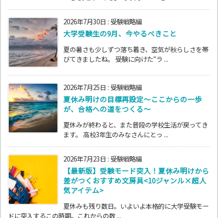
2026年7月30日
:
受験戦略編
大学受験生の9月、今やるべきこと
夏の暑さも少しずつ落ち着き、空気が秋らしさを帯
びてきましたね。 受験に向けた“ラ ...
2026年7月25日
:
受験戦略編
夏休み明けの目標再設定〜ここからの一歩
が、合格への道をつくる〜
夏休みが終わると、また普段の学校生活が戻ってき
ます。 高校3年生のみなさんにとっ ...
2026年7月23日
:
受験戦略編
【最新版】受験モード突入！夏休み明けから
差がつくおすすめ文房具<10ジャンル×超人
気アイテム>
夏休みも残り数日。いよいよ本格的に大学受験モー
ドに突入するこの時期。これからの数 ...