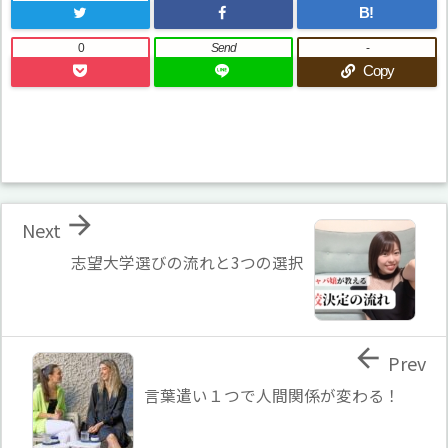
B!
0
Send
-
Copy

Next
志望大学選びの流れと3つの選択

Prev
言葉遣い１つで人間関係が変わる！