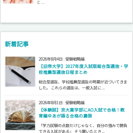
と ...
新着記事
2026年8月4日
:
受験戦略編
【旧帝大学】2027年度入試版総合型選抜・学
校推薦型選抜日程まとめ
総合型選抜、学校推薦型選抜の時期が近づいてきま
した。 これらの選抜は、一般入試に ...
2026年8月1日
:
受験戦略編
【体験談】京大薬学部にAO入試で合格！教
育嬢ゆあが語る合格の裏側
「学力試験の点数だけじゃなく、自分の強みで勝負
できる入試がある」 そう聞いたとき ...