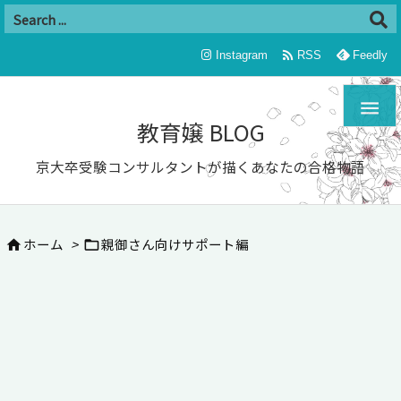

Instagram
RSS
Feedly

教育嬢 BLOG
京大卒受験コンサルタントが描くあなたの合格物語
ホーム
>
親御さん向けサポート編

