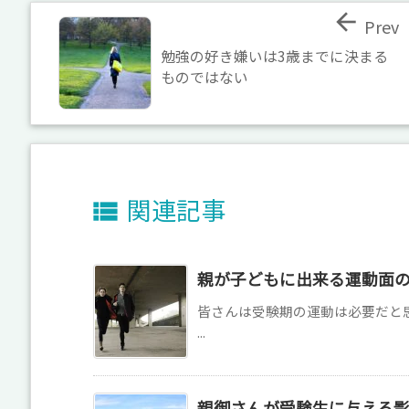

Prev
勉強の好き嫌いは3歳までに決まる
ものではない
関連記事

親が子どもに出来る運動面
皆さんは受験期の運動は必要だと
...
親御さんが受験生に与える