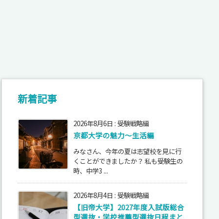
新着記事
2026年8月6日
:
受験戦略編
京都大学の魅力～生活編
みなさん、今年の夏は志望校を見に行
くことができましたか？ 私も受験生の
時、中学3 ...
2026年8月4日
:
受験戦略編
【旧帝大学】2027年度入試版総合
型選抜・学校推薦型選抜日程まと