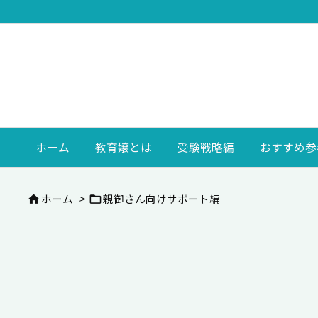
ホーム
教育嬢とは
受験戦略編
おすすめ参
ホーム
>
親御さん向けサポート編

