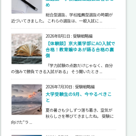
め
総合型選抜、学校推薦型選抜の時期が
近づいてきました。 これらの選抜は、一般入試に ...
2026年8月1日
:
受験戦略編
【体験談】京大薬学部にAO入試で
合格！教育嬢ゆあが語る合格の裏
側
「学力試験の点数だけじゃなく、自分
の強みで勝負できる入試がある」 そう聞いたとき ...
2026年7月30日
:
受験戦略編
大学受験生の9月、今やるべきこ
と
夏の暑さも少しずつ落ち着き、空気が
秋らしさを帯びてきましたね。 受験に
向けた“ラ ...