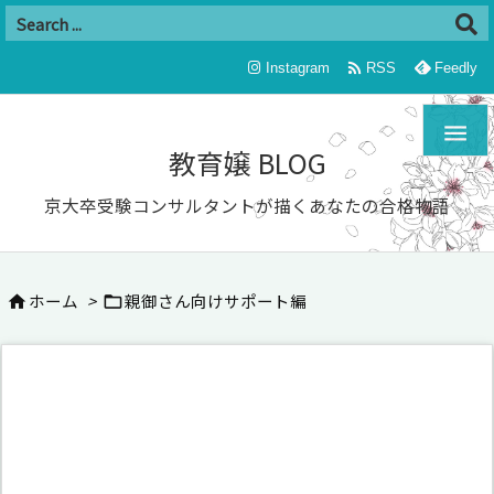

Instagram
RSS
Feedly

教育嬢 BLOG
京大卒受験コンサルタントが描くあなたの合格物語
ホーム
>
親御さん向けサポート編

