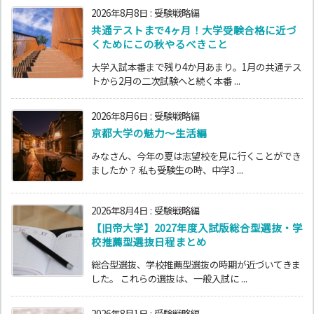
2026年8月8日
:
受験戦略編
共通テストまで4ヶ月！大学受験合格に近づ
くためにこの秋やるべきこと
大学入試本番まで残り4か月あまり。1月の共通テス
トから2月の二次試験へと続く本番 ...
2026年8月6日
:
受験戦略編
京都大学の魅力～生活編
みなさん、今年の夏は志望校を見に行くことができ
ましたか？ 私も受験生の時、中学3 ...
2026年8月4日
:
受験戦略編
【旧帝大学】2027年度入試版総合型選抜・学
校推薦型選抜日程まとめ
総合型選抜、学校推薦型選抜の時期が近づいてきま
した。 これらの選抜は、一般入試に ...
2026年8月1日
:
受験戦略編