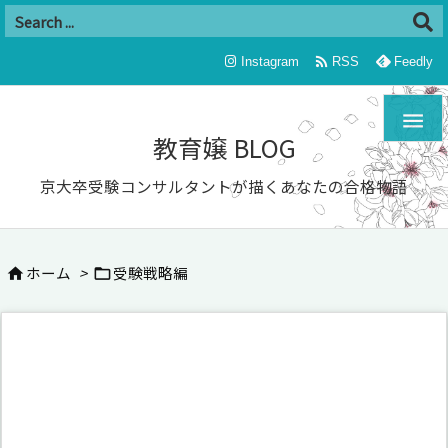

Instagram
RSS
Feedly

教育嬢 BLOG
京大卒受験コンサルタントが描くあなたの合格物語
ホーム
>
受験戦略編

