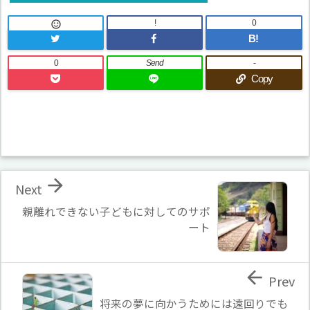
!
0

B!
0
Send
-
Copy

Next
親離れできない子どもに対してのサポ
ート

Prev
将来の夢に向かうためには遠回りでも