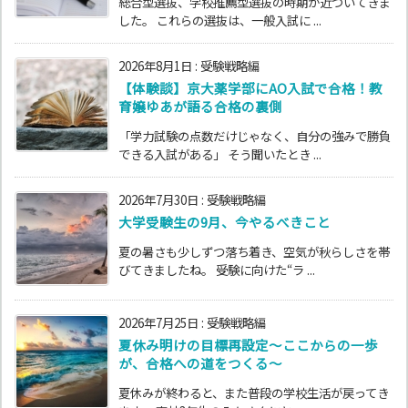
総合型選抜、学校推薦型選抜の時期が近づいてきま
した。 これらの選抜は、一般入試に ...
2026年8月1日
:
受験戦略編
【体験談】京大薬学部にAO入試で合格！教
育嬢ゆあが語る合格の裏側
「学力試験の点数だけじゃなく、自分の強みで勝負
できる入試がある」 そう聞いたとき ...
2026年7月30日
:
受験戦略編
大学受験生の9月、今やるべきこと
夏の暑さも少しずつ落ち着き、空気が秋らしさを帯
びてきましたね。 受験に向けた“ラ ...
2026年7月25日
:
受験戦略編
夏休み明けの目標再設定〜ここからの一歩
が、合格への道をつくる〜
夏休みが終わると、また普段の学校生活が戻ってき