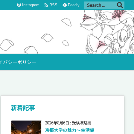

Instagram
RSS
Feedly
イバシーポリシー
新着記事
2026年8月6日
:
受験戦略編
京都大学の魅力～生活編