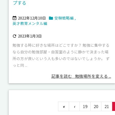
プする
2022年12月10日
受験戦略編
,


英才教育メンタル編
2023年1月3日

勉強する時に好きな場所はどこですか？ 勉強に集中する
なら自分の勉強部屋・自習室のように静かで決まった場
所の方が良いという人も多いのではないでしょうか。 ず
っと同 ...
記事を読む
勉強場所を変える ...
«
‹
19
20
21