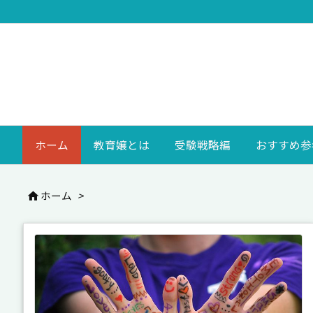
ホーム
教育嬢とは
受験戦略編
おすすめ参
ホーム
>
