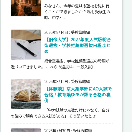
みなさん、今年の夏は志望校を見に行
くことができましたか？ 私も受験生の
時、中学3 ...
2026年8月4日
:
受験戦略編
【旧帝大学】2027年度入試版総合
型選抜・学校推薦型選抜日程まと
め
総合型選抜、学校推薦型選抜の時期が
近づいてきました。 これらの選抜は、一般入試に ...
2026年8月1日
:
受験戦略編
【体験談】京大薬学部にAO入試で
合格！教育嬢ゆあが語る合格の裏
側
「学力試験の点数だけじゃなく、自分
の強みで勝負できる入試がある」 そう聞いたとき ...
2026年7月30日
:
受験戦略編