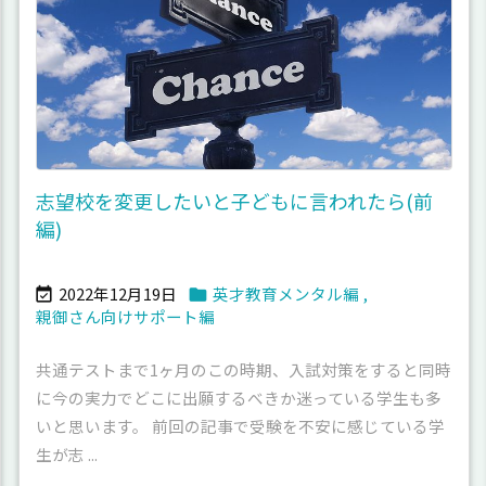
志望校を変更したいと子どもに言われたら(前
編)
2022年12月19日
英才教育メンタル編
,


親御さん向けサポート編
共通テストまで1ヶ月のこの時期、入試対策をすると同時
に今の実力でどこに出願するべきか迷っている学生も多
いと思います。 前回の記事で受験を不安に感じている学
生が志 ...