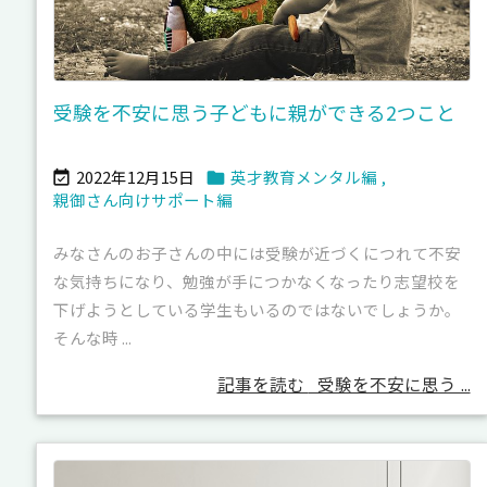
受験を不安に思う子どもに親ができる2つこと
2022年12月15日
英才教育メンタル編
,


親御さん向けサポート編
みなさんのお子さんの中には受験が近づくにつれて不安
な気持ちになり、勉強が手につかなくなったり志望校を
下げようとしている学生もいるのではないでしょうか。
そんな時 ...
記事を読む
受験を不安に思う ...