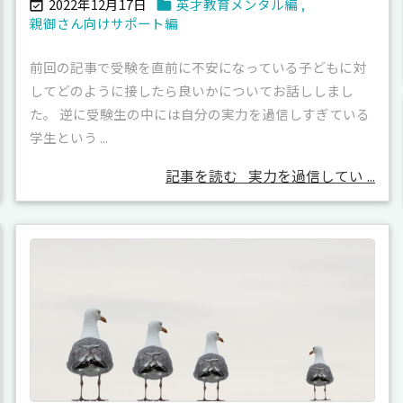
2022年12月17日
英才教育メンタル編
,


親御さん向けサポート編
前回の記事で受験を直前に不安になっている子どもに対
してどのように接したら良いかについてお話ししまし
た。 逆に受験生の中には自分の実力を過信しすぎている
学生という ...
記事を読む
実力を過信してい ...