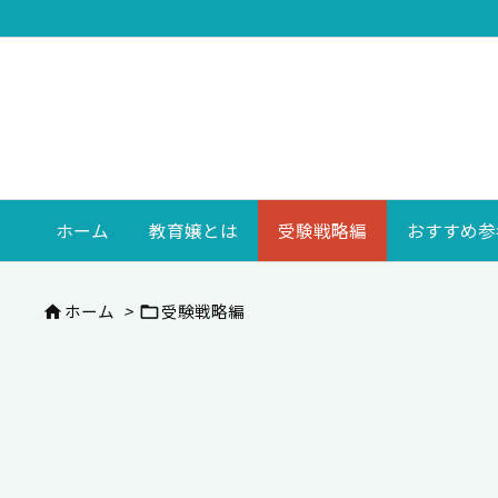
ホーム
教育嬢とは
受験戦略編
おすすめ参
ホーム
>
受験戦略編

