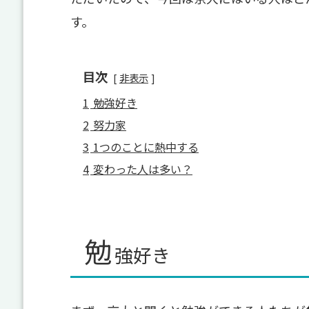
す。
目次
非表示
1
勉強好き
2
努力家
3
1つのことに熱中する
4
変わった人は多い？
勉
強好き