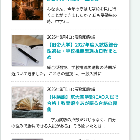
みなさん、今年の夏は志望校を見に行
くことができましたか？ 私も受験生の
時、中学3 ...
2026年8月4日
:
受験戦略編
【旧帝大学】2027年度入試版総合
型選抜・学校推薦型選抜日程まと
め
総合型選抜、学校推薦型選抜の時期が
近づいてきました。 これらの選抜は、一般入試に ...
2026年8月1日
:
受験戦略編
【体験談】京大薬学部にAO入試で
合格！教育嬢ゆあが語る合格の裏
側
「学力試験の点数だけじゃなく、自分
の強みで勝負できる入試がある」 そう聞いたとき ...