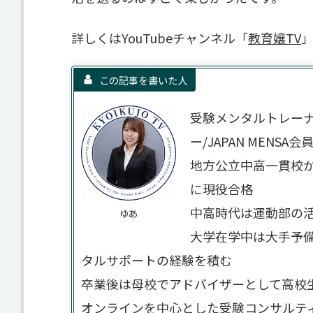
詳しくはYouTubeチャンネル「
教育嬢TV
この記事を書いた人
受験メンタルトレー
ー/JAPAN MENSA会
地方公立中高一貫校か
に現役合格
中高時代は運動部の
ゆあ
大学在学中は大手予
タルサポートの経験を積む
卒業後は母校でアドバイザーとして高校
オンラインを中心とした受験コンサルテ