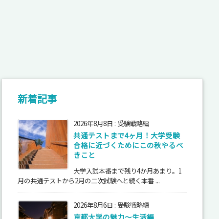
新着記事
2026年8月8日
:
受験戦略編
共通テストまで4ヶ月！大学受験
合格に近づくためにこの秋やるべ
きこと
大学入試本番まで残り4か月あまり。1
月の共通テストから2月の二次試験へと続く本番 ...
2026年8月6日
:
受験戦略編
京都大学の魅力～生活編