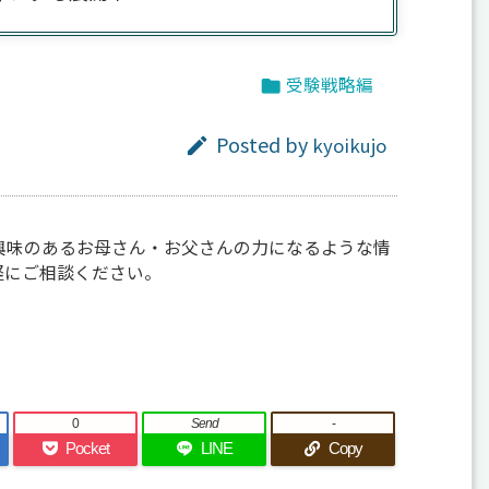
受験戦略編

Posted by
kyoikujo

興味のあるお母さん・お父さんの力になるような情
軽にご相談ください。
0
Send
-
Pocket
LINE
Copy