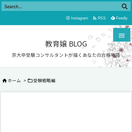

Instagram
RSS
Feedly

教育嬢 BLOG
京大卒受験コンサルタントが描くあなたの合格物語
ホーム
>
受験戦略編

