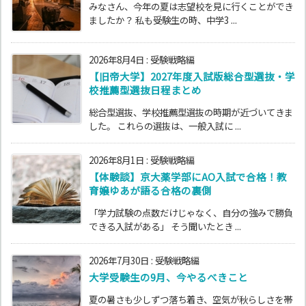
みなさん、今年の夏は志望校を見に行くことができ
ましたか？ 私も受験生の時、中学3 ...
2026年8月4日
:
受験戦略編
【旧帝大学】2027年度入試版総合型選抜・学
校推薦型選抜日程まとめ
総合型選抜、学校推薦型選抜の時期が近づいてきま
した。 これらの選抜は、一般入試に ...
2026年8月1日
:
受験戦略編
【体験談】京大薬学部にAO入試で合格！教
育嬢ゆあが語る合格の裏側
「学力試験の点数だけじゃなく、自分の強みで勝負
できる入試がある」 そう聞いたとき ...
2026年7月30日
:
受験戦略編
大学受験生の9月、今やるべきこと
夏の暑さも少しずつ落ち着き、空気が秋らしさを帯