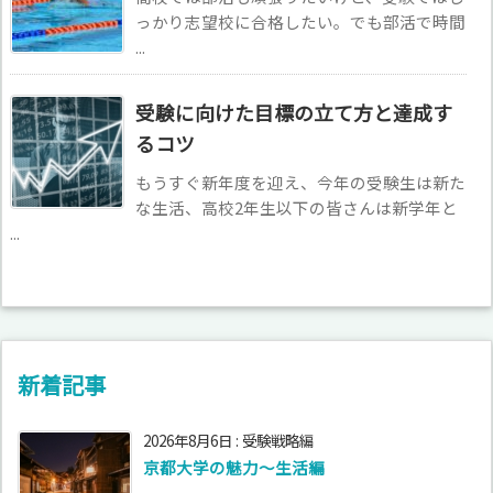
っかり志望校に合格したい。でも部活で時間
...
受験に向けた目標の立て方と達成す
るコツ
もうすぐ新年度を迎え、今年の受験生は新た
な生活、高校2年生以下の皆さんは新学年と
...
新着記事
2026年8月6日
:
受験戦略編
京都大学の魅力～生活編