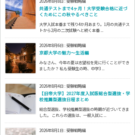
2026年8月8日
:
受験戦略編
共通テストまで4ヶ月！大学受験合格に近づ
くためにこの秋やるべきこと
大学入試本番まで残り4か月あまり。1月の共通テス
トから2月の二次試験へと続く本番 ...
2026年8月6日
:
受験戦略編
京都大学の魅力～生活編
みなさん、今年の夏は志望校を見に行くことができ
ましたか？ 私も受験生の時、中学3 ...
2026年8月4日
:
受験戦略編
【旧帝大学】2027年度入試版総合型選抜・学
校推薦型選抜日程まとめ
総合型選抜、学校推薦型選抜の時期が近づいてきま
した。 これらの選抜は、一般入試に ...
2026年8月1日
:
受験戦略編