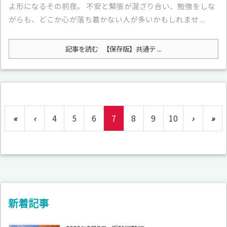
よ形になるその前夜。 不安と緊張が混ざり合い、勉強をしな
がらも、どこか心が落ち着かない人が多いかもしれませ ...
記事を読む
【保存版】共通テ ...
«
‹
4
5
6
7
8
9
10
›
»
新着記事