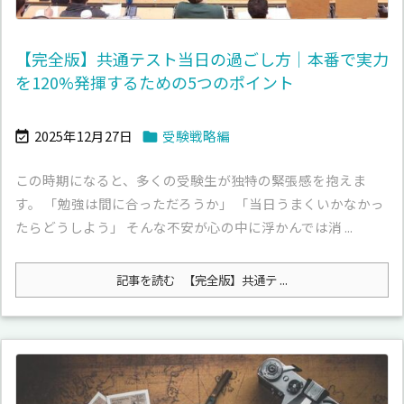
【完全版】共通テスト当日の過ごし方｜本番で実力
を120%発揮するための5つのポイント
2025年12月27日
受験戦略編


この時期になると、多くの受験生が独特の緊張感を抱えま
す。 「勉強は間に合っただろうか」 「当日うまくいかなかっ
たらどうしよう」 そんな不安が心の中に浮かんでは消 ...
記事を読む
【完全版】共通テ ...