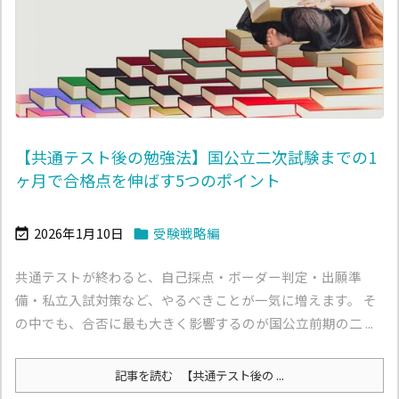
【共通テスト後の勉強法】国公立二次試験までの1
ヶ月で合格点を伸ばす5つのポイント
2026年1月10日
受験戦略編


共通テストが終わると、自己採点・ボーダー判定・出願準
備・私立入試対策など、やるべきことが一気に増えます。 そ
の中でも、合否に最も大きく影響するのが国公立前期の二 ...
記事を読む
【共通テスト後の ...