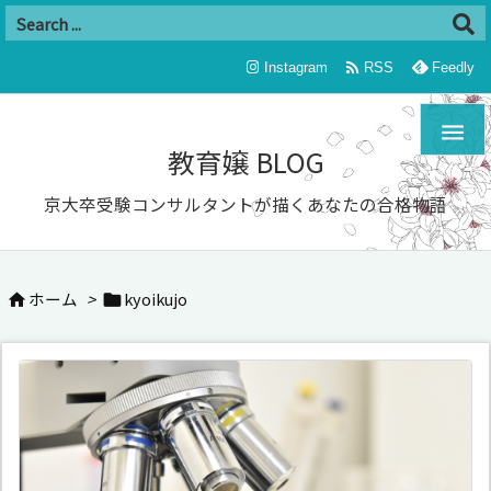

Instagram
RSS
Feedly

教育嬢 BLOG
京大卒受験コンサルタントが描くあなたの合格物語
ホーム
>
kyoikujo

