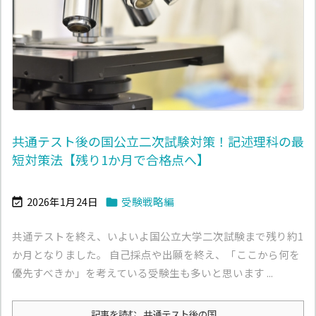
共通テスト後の国公立二次試験対策！記述理科の最
短対策法【残り1か月で合格点へ】
2026年1月24日
受験戦略編


共通テストを終え、いよいよ国公立大学二次試験まで残り約1
か月となりました。 自己採点や出願を終え、「ここから何を
優先すべきか」を考えている受験生も多いと思います ...
記事を読む
共通テスト後の国 ...