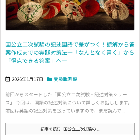
国公立二次試験の記述国語で差がつく！読解から答
案作成までの実践対策法―「なんとなく書く」から
「得点できる答案」へ―
2026年1月17日
受験戦略編


前回からスタートした「国公立二次試験・記述対策シリー
ズ」 今回は、国語の記述対策について詳しくお話しします。
前回は英語の記述対策を扱っていますので、まだ読んで ...
記事を読む
国公立二次試験の ...