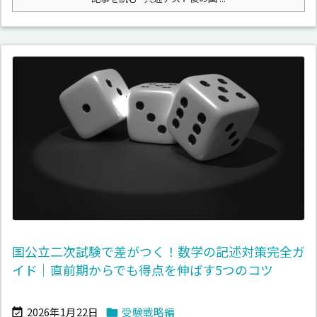
国公立二次試験で差がつく！数学の記述対策完全ガ
イド｜直前期からでも得点を伸ばす5つのコツ
2026年1月22日
受験戦略編

