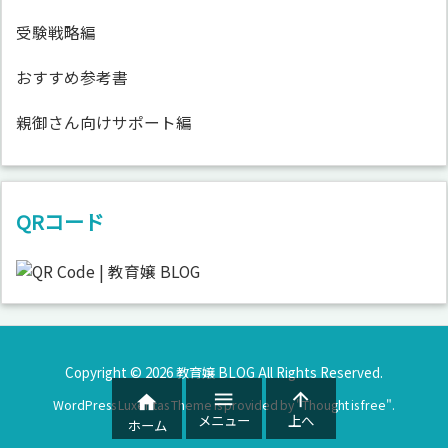
受験戦略編
おすすめ参考書
親御さん向けサポート編
QRコード
Copyright ©
2026
教育嬢 BLOG
All Rights Reserved.



WordPress Luxeritas Theme is provided by "
Thought is free
".
メニュー
上へ
ホーム