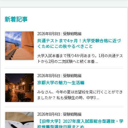
新着記事
2026年8月8日
:
受験戦略編
共通テストまで4ヶ月！大学受験合格に近づ
くためにこの秋やるべきこと
大学入試本番まで残り4か月あまり。1月の共通テス
トから2月の二次試験へと続く本番 ...
2026年8月6日
:
受験戦略編
京都大学の魅力～生活編
みなさん、今年の夏は志望校を見に行くことができ
ましたか？ 私も受験生の時、中学3 ...
2026年8月4日
:
受験戦略編
【旧帝大学】2027年度入試版総合型選抜・学
校推薦型選抜日程まとめ