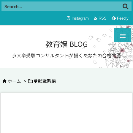

Instagram
RSS
Feedly

教育嬢 BLOG
京大卒受験コンサルタントが描くあなたの合格物語
ホーム
>
受験戦略編

