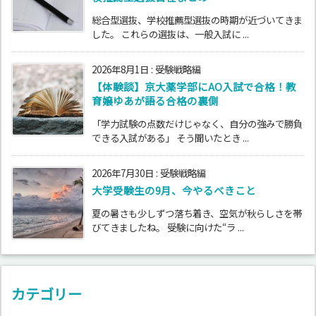
総合型選抜、学校推薦型選抜の時期が近づいてきま
した。 これらの選抜は、一般入試に ...
2026年8月1日
:
受験戦略編
【体験談】京大薬学部にAO入試で合格！教
育嬢ゆあが語る合格の裏側
「学力試験の点数だけじゃなく、自分の強みで勝負
できる入試がある」 そう聞いたとき ...
2026年7月30日
:
受験戦略編
大学受験生の9月、今やるべきこと
夏の暑さも少しずつ落ち着き、空気が秋らしさを帯
びてきましたね。 受験に向けた“ラ ...
カテゴリー