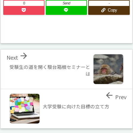
0
Send
-
Copy

Next
受験生の道を開く駿台箱根セミナーと
は

Prev
大学受験に向けた目標の立て方