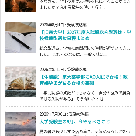
みなさん、今年の夏は志望校を見に行くことができ
ましたか？ 私も受験生の時、中学3 ...
2026年8月4日
:
受験戦略編
【旧帝大学】2027年度入試版総合型選抜・学
校推薦型選抜日程まとめ
総合型選抜、学校推薦型選抜の時期が近づいてきま
した。 これらの選抜は、一般入試に ...
2026年8月1日
:
受験戦略編
【体験談】京大薬学部にAO入試で合格！教
育嬢ゆあが語る合格の裏側
「学力試験の点数だけじゃなく、自分の強みで勝負
できる入試がある」 そう聞いたとき ...
2026年7月30日
:
受験戦略編
大学受験生の9月、今やるべきこと
夏の暑さも少しずつ落ち着き、空気が秋らしさを帯