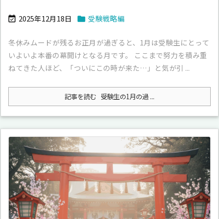
2025年12月18日
受験戦略編


冬休みムードが残るお正月が過ぎると、1月は受験生にとって
いよいよ本番の幕開けとなる月です。 ここまで努力を積み重
ねてきた人ほど、「ついにこの時が来た…」と気が引 ...
記事を読む
受験生の1月の過 ...