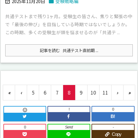
2025年11月20日
受験戦略編


共通テストまで残り1ヶ月。受験生の皆さん、焦りと緊張の中
で「最後の伸び」を目指している時期ではないでしょうか。
この時期、多くの受験生が頭を悩ませるのが「共通テ ...
記事を読む
共通テスト直前期 ...
«
‹
5
6
7
8
9
10
11
›
»
!
0

B!
0
Send
-
Copy