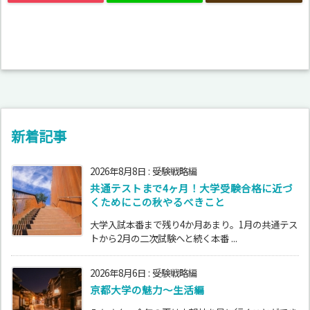
新着記事
2026年8月8日
:
受験戦略編
共通テストまで4ヶ月！大学受験合格に近づ
くためにこの秋やるべきこと
大学入試本番まで残り4か月あまり。1月の共通テス
トから2月の二次試験へと続く本番 ...
2026年8月6日
:
受験戦略編
京都大学の魅力～生活編