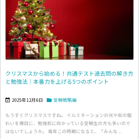
クリスマスから始める！共通テスト過去問の解き方
と勉強法｜本番力を上げる5つのポイント
2025年12月6日
受験戦略編


もうすぐクリスマスですね。 イルミネーションの光や街の賑
わいを横目に、勉強机に向かっている受験生の方も多いので
はないでしょうか。 毎年この時期になると、「みんな ...