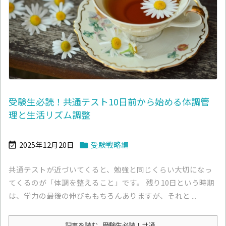
受験生必読！共通テスト10日前から始める体調管
理と生活リズム調整
2025年12月20日
受験戦略編


共通テストが近づいてくると、勉強と同じくらい大切になっ
てくるのが「体調を整えること」です。 残り10日という時期
は、学力の最後の伸びももちろんありますが、それと ...
記事を読む
受験生必読！共通 ...