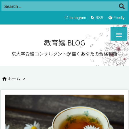

Instagram
RSS
Feedly

教育嬢 BLOG
京大卒受験コンサルタントが描くあなたの合格物語
ホーム
>
