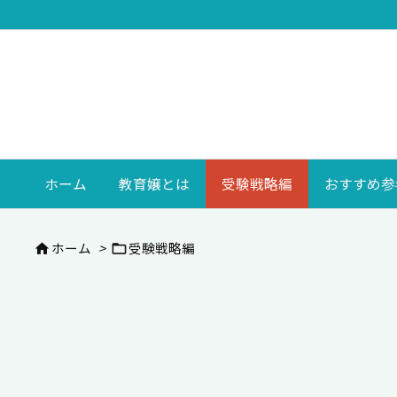
ホーム
教育嬢とは
受験戦略編
おすすめ参
ホーム
>
受験戦略編

