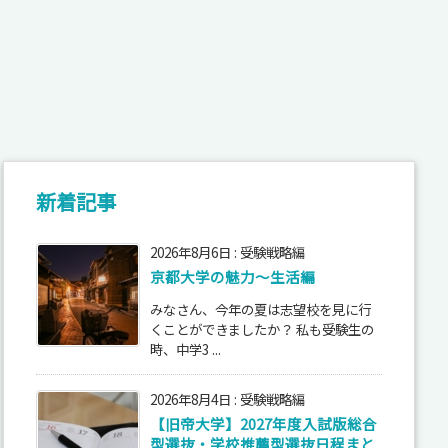
新着記事
2026年8月6日
:
受験戦略編
京都大学の魅力～生活編
みなさん、今年の夏は志望校を見に行
くことができましたか？ 私も受験生の
時、中学3 ...
2026年8月4日
:
受験戦略編
【旧帝大学】2027年度入試版総合
型選抜・学校推薦型選抜日程まと