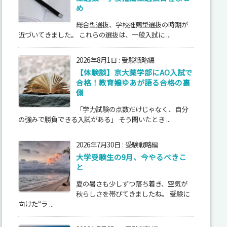
め
総合型選抜、学校推薦型選抜の時期が
近づいてきました。 これらの選抜は、一般入試に ...
2026年8月1日
:
受験戦略編
【体験談】京大薬学部にAO入試で
合格！教育嬢ゆあが語る合格の裏
側
「学力試験の点数だけじゃなく、自分
の強みで勝負できる入試がある」 そう聞いたとき ...
2026年7月30日
:
受験戦略編
大学受験生の9月、今やるべきこ
と
夏の暑さも少しずつ落ち着き、空気が
秋らしさを帯びてきましたね。 受験に
向けた“ラ ...